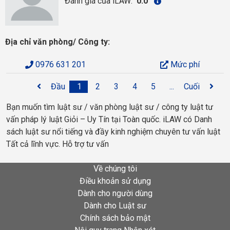
Đánh giá của iLAW:
0.0
Địa chỉ văn phòng/ Công ty:
0976 631 201
Mức phí
Đầu
1
2
3
4
5
...
Cuối
Bạn muốn tìm luật sư / văn phòng luật sư / công ty luật tư
vấn pháp lý luật Giỏi – Uy Tín tại Toàn quốc. iLAW có Danh
sách luật sư nổi tiếng và đầy kinh nghiệm chuyên tư vấn luật
Tất cả lĩnh vực. Hỗ trợ tư vấn
Về chúng tôi
Điều khoản sử dụng
Dành cho người dùng
Dành cho Luật sư
Chính sách bảo mật