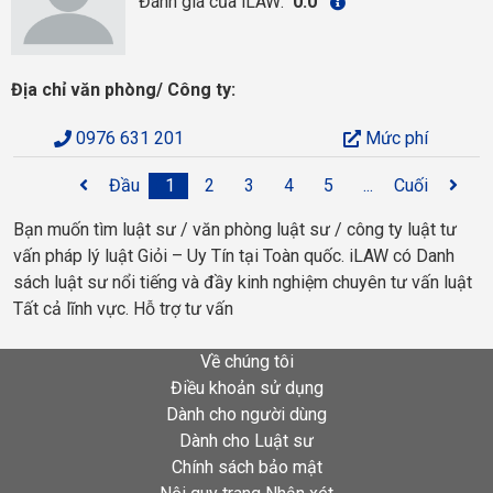
Đánh giá của iLAW:
0.0
Địa chỉ văn phòng/ Công ty:
0976 631 201
Mức phí
Đầu
1
2
3
4
5
...
Cuối
Bạn muốn tìm luật sư / văn phòng luật sư / công ty luật tư
vấn pháp lý luật Giỏi – Uy Tín tại Toàn quốc. iLAW có Danh
sách luật sư nổi tiếng và đầy kinh nghiệm chuyên tư vấn luật
Tất cả lĩnh vực. Hỗ trợ tư vấn
Về chúng tôi
Điều khoản sử dụng
Dành cho người dùng
Dành cho Luật sư
Chính sách bảo mật