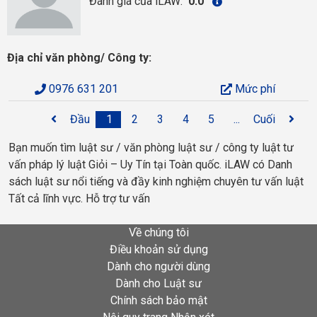
Đánh giá của iLAW:
0.0
Địa chỉ văn phòng/ Công ty:
0976 631 201
Mức phí
Đầu
1
2
3
4
5
...
Cuối
Bạn muốn tìm luật sư / văn phòng luật sư / công ty luật tư
vấn pháp lý luật Giỏi – Uy Tín tại Toàn quốc. iLAW có Danh
sách luật sư nổi tiếng và đầy kinh nghiệm chuyên tư vấn luật
Tất cả lĩnh vực. Hỗ trợ tư vấn
Về chúng tôi
Điều khoản sử dụng
Dành cho người dùng
Dành cho Luật sư
Chính sách bảo mật