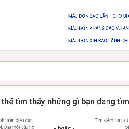
MẪU ĐƠN BẢO LÃNH CHO BỊ 
MẪU ĐƠN KHÁNG CÁO VỤ ÁN
MẪU ĐƠN XIN BẢO LÃNH CHO
thể tìm thấy những gì bạn đang tì
phí trên diễn đàn
Tìm kiếm luật sư
i. Đặt một câu hỏi
xế
- hoặc -