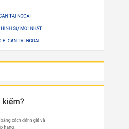
CAN TẠI NGOẠI
 HÌNH SỰ MỚI NHẤT
 BỊ CAN TẠI NGOẠI
m kiếm?
 bằng cách đánh giá và
p hạng..