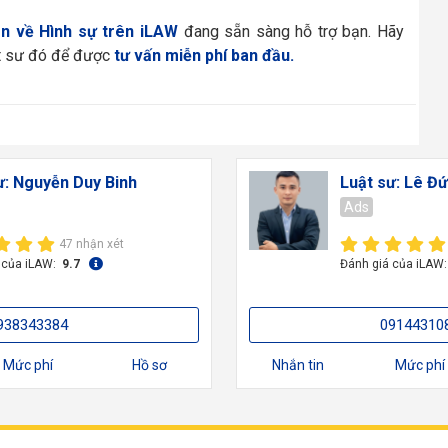
n về Hình sự trên iLAW
đang sẵn sàng hỗ trợ bạn. Hãy
ật sư đó để được
tư vấn miễn phí ban đầu.
ư: Nguyễn Duy Binh
Luật sư: Lê Đ
Ads
47 nhận xét
 của iLAW:
9.7
Đánh giá của iLAW
938343384
09144310
Mức phí
Hồ sơ
Nhắn tin
Mức phí