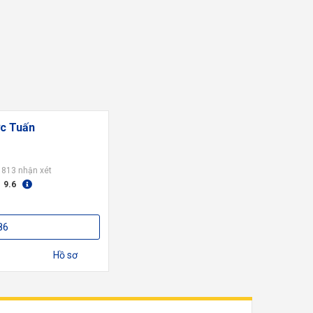
ức Tuấn
813 nhận xét
:
9.6
86
Hồ sơ