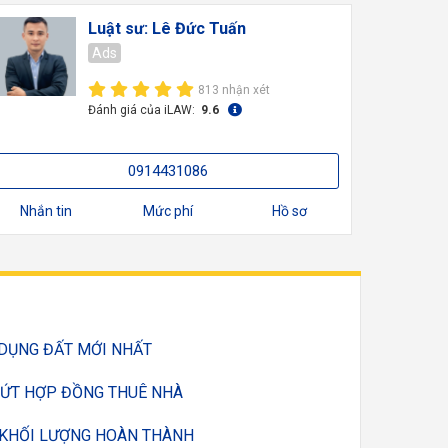
Luật sư: Lê Đức Tuấn
Ads
813 nhận xét
Đánh giá của iLAW:
9.6
0914431086
Nhắn tin
Mức phí
Hồ sơ
 DỤNG ĐẤT MỚI NHẤT
DỨT HỢP ĐỒNG THUÊ NHÀ
 KHỐI LƯỢNG HOÀN THÀNH