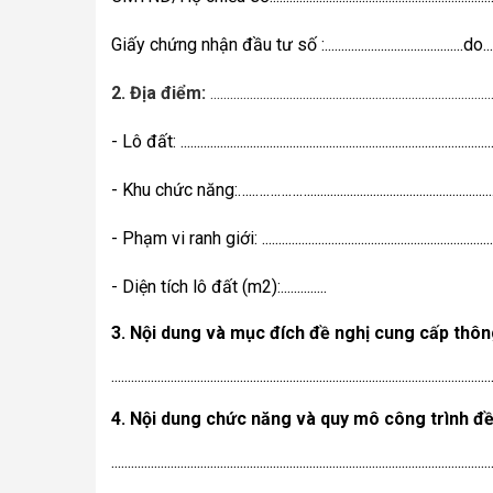
Giấy chứng nhận đầu tư số :..........................................do.......
2. Địa điểm:
 .....................................................................................
- Lô đất: .................................................................................................
- Khu chức năng:…..……………...............................................................
- Phạm vi ranh giới: ............................................................................
- Diện tích lô đất (m2):..............      
3. Nội dung và mục đích đề nghị cung cấp thôn
...................................................................................................................
4. Nội dung chức năng và quy mô công trình đề
...................................................................................................................