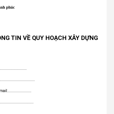
ạnh phúc
ÔNG TIN VỀ QUY HOẠCH XÂY DỰNG
................................
....................................
ail:...............................
...................................
.................................