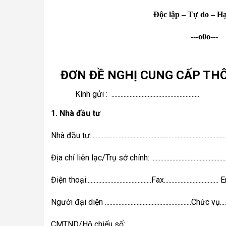
Độc lập – Tự do – H
---o0o---
 ĐƠN ĐỀ NGHỊ CUNG CẤP TH
Kính gửi :  ..........................................................
1. Nhà đầu tư
Nhà đầu tư:............................................................................................
Địa chỉ liên lạc/Trụ sở chính: ...........................................................
Điện thoại:..........................................Fax.................................... Em
Người đại diện .........................................................Chức vụ.............
CMTND/Hộ chiếu số:..........................................................................