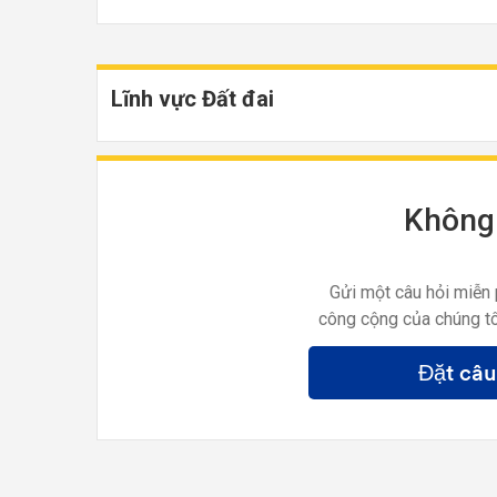
Lĩnh vực Đất đai
Không 
Gửi một câu hỏi miễn 
công cộng của chúng tô
Đặt câu