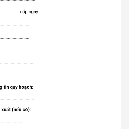
.................. cấp ngày...........
....................................
...............................
.........................
..................................
g tin quy hoạch:
........................................
 xuất (nếu có):
...............................