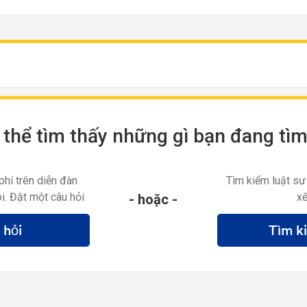
thể tìm thấy những gì bạn đang tì
phí trên diễn đàn
Tìm kiếm luật sư
i. Đặt một câu hỏi
xế
- hoặc -
 hỏi
Tìm k