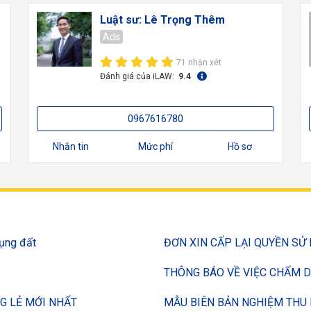
Luật sư: Lê Trọng Thêm
Ads
71 nhận xét
Đánh giá của iLAW:
9.4
0967616780
Nhắn tin
Mức phí
Hồ sơ
ụng đất
ĐƠN XIN CẤP LẠI QUYỀN SỬ
THÔNG BÁO VỀ VIỆC CHẤM 
NG LẺ MỚI NHẤT
MẪU BIÊN BẢN NGHIỆM THU