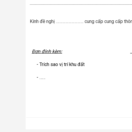
...................................................................................................................
Kính đề nghị ………………………. cung cấp cung cấp thông 
Đơn đính kèm:
- Trích sao vị trí khu đất
- ……