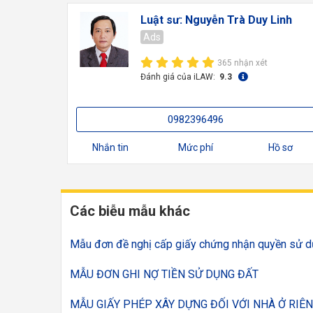
Luật sư: Nguyễn Trà Duy Linh
Ads
365 nhận xét
Đánh giá của iLAW:
9.3
0982396496
Nhắn tin
Mức phí
Hồ sơ
Các biễu mẫu khác
Mẫu đơn đề nghị cấp giấy chứng nhận quyền sử d
MẪU ĐƠN GHI NỢ TIỀN SỬ DỤNG ĐẤT
MẪU GIẤY PHÉP XÂY DỰNG ĐỐI VỚI NHÀ Ở RIÊ