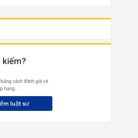
m kiếm?
 bằng cách đánh giá và
p hạng..
iếm luật sư