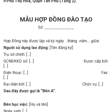
P.Phú Thọ Hòa, Quận Tân Phú (Tầng 2).
MẪU HỢP ĐỒNG ĐÀO TẠO
Số: _____________
Hợp Đồng này được lập và ký ngày …tháng…năm…..giữa:
Người sử dụng lao động:
[Tên đăng ký]
Trụ sở chính: […]
GCNĐKKD số: […]
Được cấp bởi:
[…]
Điện thoại: […]
Fax:
[…]
Đại diện bởi: […]
Chức vụ: […]
Sau đây được gọi là “Bên A”.
Bên học việc:
[Họ và tên]
Ngày sinh: […]