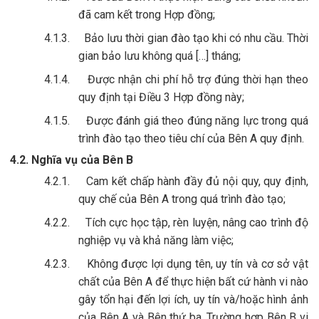
đã cam kết trong Hợp đồng;
4.1.3.
Bảo lưu thời gian đào tạo khi có nhu cầu. Thời
gian bảo lưu không quá […] tháng;
4.1.4.
Được nhận chi phí hỗ trợ đúng thời hạn theo
quy định tại Điều 3 Hợp đồng này;
4.1.5.
Được đánh giá theo đúng năng lực trong quá
trình đào tạo theo tiêu chí của Bên A quy định.
4.2. Nghĩa vụ của Bên B
4.2.1.
Cam kết chấp hành đầy đủ nội quy, quy định,
quy chế của Bên A trong quá trình đào tạo;
4.2.2.
Tích cực học tập, rèn luyện, nâng cao trình độ
nghiệp vụ và khả năng làm việc;
4.2.3.
Không được lợi dụng tên, uy tín và cơ sở vật
chất của Bên A để thực hiện bất cứ hành vi nào
gây tổn hại đến lợi ích, uy tín và/hoặc hình ảnh
của Bên A và Bên thứ ba. Trường hợp Bên B vi