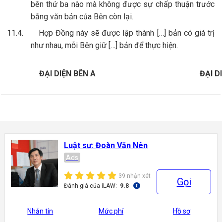
bên thứ ba nào mà không được sự chấp thuận trước
bằng văn bản của Bên còn lại.
11.4.
Hợp Đồng này sẽ được lập thành […] bản có giá trị
như nhau, mỗi Bên giữ […] bản để thực hiện.
ĐẠI DIỆN BÊN A
ĐẠI D
Luật sư: Đoàn Văn Nên
Ads
39 nhận xét
Gọi
Đánh giá của iLAW:
9.8
Nhắn tin
Mức phí
Hồ sơ