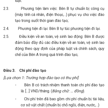
luật.
2.3.
Phương tiện làm việc: Bên B tự chuẩn bị công cụ
(máy tính cá nhân, điện thoại,…) phục vụ cho việc đào
tạo trong suốt thời gian đào tạo;
2.4.
Phương tiện đi lại: Bên B tự túc phương tiện đi lại.
2.5.
Điều kiện về an toàn, vệ sinh lao động: Bên B được
đảm bảo đầy đủ các điều kiện về an toàn, vệ sinh lao
động theo quy định của pháp luật và chính sách, quy
chế của Bên A trong quá trình đào tạo;
Điều 3.
Chi phí đào tạo
[Lựa chọn 1: Trường hợp đào tạo có thu phí]
-
Bên B có trách nhiệm thanh toán chi phí đào tạo
là: […] VND/tháng. (
Bằng chữ: … đồng
).
-
Chi phí trên đã bao gồm chi phí chuẩn bị tài liệu,
cơ sở vật chất (chuẩn bị chỗ ngồi, điện, nước,…)