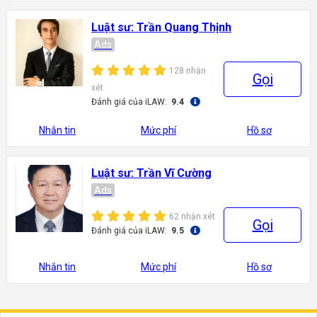
Luật sư: Trần Quang Thịnh
Ads
128 nhận
Gọi
xét
Đánh giá của iLAW:
9.4
Nhắn tin
Mức phí
Hồ sơ
Luật sư: Trần Vĩ Cường
Ads
62 nhận xét
Gọi
Đánh giá của iLAW:
9.5
Nhắn tin
Mức phí
Hồ sơ