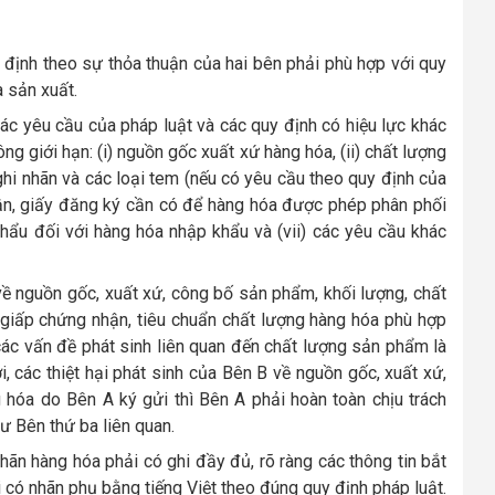
định theo sự thỏa thuận của hai bên phải phù hợp với quy
à sản xuất.
c yêu cầu của pháp luật và các quy định có hiệu lực khác
g giới hạn: (i) nguồn gốc xuất xứ hàng hóa, (ii) chất lượng
, ghi nhãn và các loại tem (nếu có yêu cầu theo quy định của
nhận, giấy đăng ký cần có để hàng hóa được phép phân phối
p khẩu đối với hàng hóa nhập khẩu và (vii) các yêu cầu khác
về nguồn gốc, xuất xứ, công bố sản phẩm, khối lượng, chất
giấp chứng nhận, tiêu chuẩn chất lượng hàng hóa phù hợp
 các vấn đề phát sinh liên quan đến chất lượng sản phẩm là
 các thiệt hại phát sinh của Bên B về nguồn gốc, xuất xứ,
hóa do Bên A ký gửi thì Bên A phải hoàn toàn chịu trách
ư Bên thứ ba liên quan.
hãn hàng hóa phải có ghi đầy đủ, rõ ràng các thông tin bắt
 có nhãn phụ bằng tiếng Việt theo đúng quy định pháp luật.