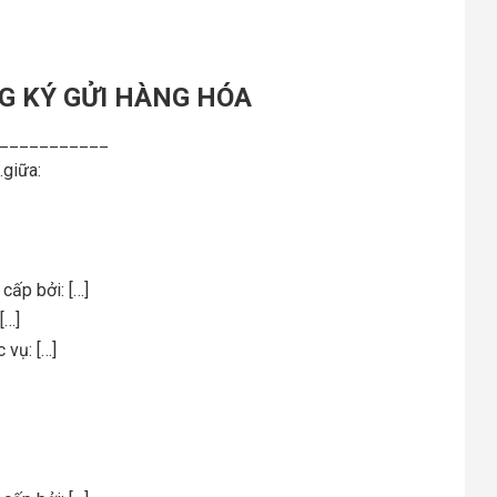
G KÝ GỬI HÀNG HÓA
____________
giữa:
ởi: […]
x: […]
 […]