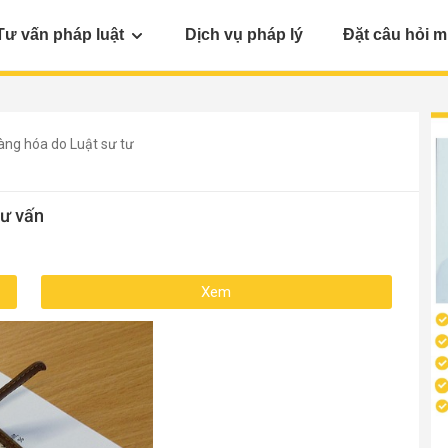
Tư vấn pháp luật
Dịch vụ pháp lý
Đặt câu hỏi m
àng hóa do Luật sư tư
tư vấn
Xem