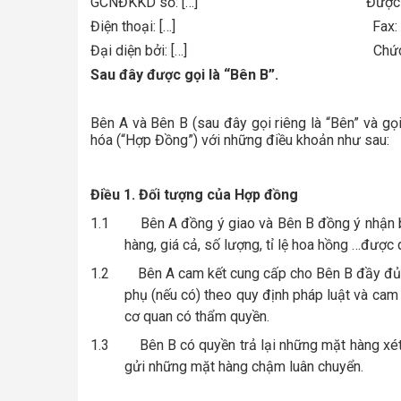
GCNĐKKD số: […] Được cấp b
Điện thoại: […] Fa
Đại diện bởi: […] Chức vụ:
Sau đây được gọi là “Bên B”.
Bên A và Bên B (sau đây gọi riêng là “Bên” và gọ
hóa (“Hợp Đồng”) với những điều khoản như sau:
Điều 1. Đối tượng của Hợp đồng
1.1
Bên A đồng ý giao và Bên B đồng ý nhận 
hàng, giá cả, số lượng, tỉ lệ hoa hồng …được
1.2
Bên A cam kết cung cấp cho Bên B đầy đủ 
phụ (nếu có) theo quy định pháp luật và cam
cơ quan có thẩm quyền.
1.3
Bên B có quyền trả lại những mặt hàng xét
gửi những mặt hàng chậm luân chuyển.