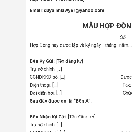
Email: duybinhlawyer@yahoo.com.
MẪU HỢP ĐỒN
Số:_
Hợp Đồng này được lập và ký ngày …tháng…năm…..
Bên Ký Gửi:
[Tên đăng ký]
Trụ sở chính: […]
GCNĐKKD số: […] Được cấp b
Điện thoại: […] Fa
Đại diện bởi: […] Chức vụ:
Sau đây được gọi là “Bên A”.
Bên Nhận Ký Gửi:
[Tên đăng ký]
Trụ sở chính: […]