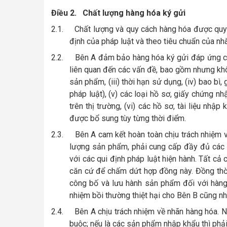
Điều 2.
Chất lượng hàng hóa ký gửi
2.1.
Chất lượng và quy cách hàng hóa được quy 
định của pháp luật và theo tiêu chuẩn của nh
2.2.
Bên A đảm bảo hàng hóa ký gửi đáp ứng cá
liên quan đến các vấn đề, bao gồm nhưng khôn
sản phẩm, (iii) thời hạn sử dụng, (iv) bao bì
pháp luật), (v) các loại hồ sơ, giấy chứng 
trên thị trường, (vi) các hồ sơ, tài liệu nhậ
được bổ sung tùy từng thời điểm.
2.3.
Bên A cam kết hoàn toàn chịu trách nhiệm 
lượng sản phẩm, phải cung cấp đầy đủ các 
với các qui định pháp luật hiện hành. Tất cả
căn cứ để chấm dứt hợp đồng này. Đồng thời,
công bố và lưu hành sản phẩm đối với hàng 
nhiệm bồi thường thiệt hại cho Bên B cũng nh
2.4.
Bên A chịu trách nhiệm về nhãn hàng hóa. N
buộc; nếu là các sản phẩm nhập khẩu thì phải