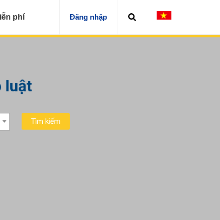
iễn phí
Đăng nhập
 luật