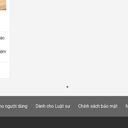
các
iệm
ho người dùng
Dành cho Luật sư
Chính sách bảo mật
N