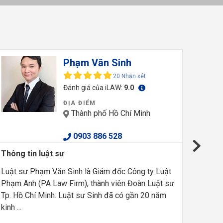
Phạm Văn Sinh
20 Nhận xét
Đánh giá của iLAW:
9.0
ĐỊA ĐIỂM
Thành phố Hồ Chí Minh
0903 886 528
Thông tin luật sư
Thông t
Luật sư Phạm Văn Sinh là Giám đốc Công ty Luật
Luật sư
Phạm Anh (PA Law Firm), thành viên Đoàn Luật sư
Luật TN
Tp. Hồ Chí Minh. Luật sư Sinh đã có gần 20 năm
tham gia
kinh ...
việc chu