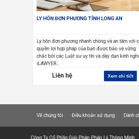
LY HÔN ĐƠN PHƯƠNG TỈNH LONG AN
Ly hôn đơn phương nhanh chóng và an tâm với 
quyền lợi hợp pháp của bạn được bảo vệ vững
chắc bởi các Luật sư uy tín và dày dạn kinh ngh
iLAWYER...
Liên hệ
Xem chi tiết
Về chúng tôi
Điều khoản sử dụng
Dành c
Công Ty Cổ Phần Giải Pháp Pháp Lý Thông Minh