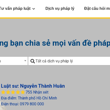
Tư vấn pháp luật
Dịch vụ pháp lý
Đặt câu hỏi m
ng bạn chia sẻ mọi vấn đề pháp
Lĩnh
n
Tất cả dịch vụ pháp lý
vực
Luật sư: Nguyễn Thành Huân
755 Nhận xét
Địa điểm: Thành phố Hồ Chí Minh
Điện thoại:
0979 800 000