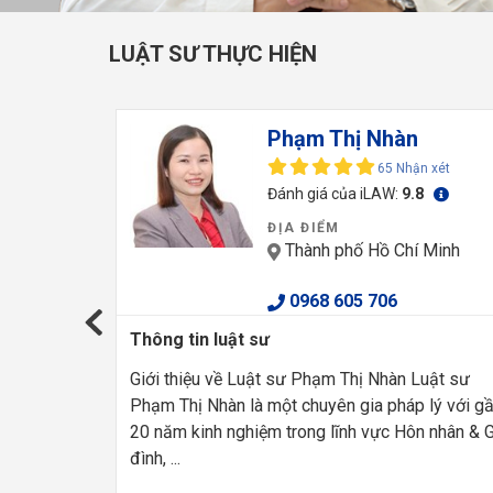
LUẬT SƯ THỰC HIỆN
Phạm Thị Nhàn
 xét
65 Nhận xét
Đánh giá của iLAW:
9.8
ĐỊA ĐIỂM
Minh
Thành phố Hồ Chí Minh
0968 605 706
Thông tin luật sư
p Công ty
Giới thiệu về Luật sư Phạm Thị Nhàn Luật sư
ư Tín đã
Phạm Thị Nhàn là một chuyên gia pháp lý với g
nhiều vụ
20 năm kinh nghiệm trong lĩnh vực Hôn nhân & G
đình, ...