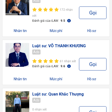
Ads
172 nhận
Gọi
xét
Đánh giá của iLAW:
9.5
Nhắn tin
Mức phí
Hồ sơ
Luật sư: VÕ THANH KHƯƠNG
Ads
61 nhận xét
Gọi
Đánh giá của iLAW:
9.6
Nhắn tin
Mức phí
Hồ sơ
Luật sư: Quan Khắc Thượng
Ads
0 nhận xét