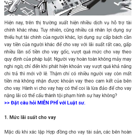
Hiện nay, trên thị trường xuất hiện nhiều dịch vụ hỗ trợ tài
chính khác nhau. Tuy nhiên, cũng nhiều cá nhân lợi dụng sự
thiếu hụt tài chính của người khác, lợi dụng sự cấp bách cần
vay tiền của người khác để cho vay với lãi suất rất cao, gấp
nhiều lần số tiền cho vay gốc, vượt quá mức cho vay theo
quy định của pháp luật. Người vay hoàn toàn không mảy may
nghi ngờ, chỉ đến khi phát hiện khoản vay vượt quá khả năng
chi trả thì mới vỡ lẽ. Thậm chí có nhiều người vay còn mất
tiền mà không nhận được khoản vay theo cam kết của bên
cho vay. Hành vi cho vay hay có thể coi là lừa đảo để cho vay
nặng lãi có thể cấu thành tội phạm hình sự hay không?
>> Đặt câu hỏi MIỄN PHÍ với Luật sư.
1. Mức lãi suất cho vay
Mặc dù khi xác lập Hợp đồng cho vay tài sản, các bên hoàn