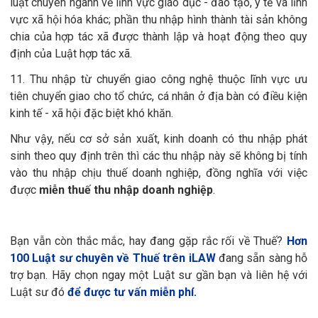
luật chuyên ngành về lĩnh vực giáo dục - đào tạo, y tế và lĩnh
vực xã hội hóa khác; phần thu nhập hình thành tài sản không
chia của hợp tác xã được thành lập và hoạt động theo quy
định của Luật hợp tác xã.
11. Thu nhập từ chuyển giao công nghệ thuộc lĩnh vực ưu
tiên chuyển giao cho tổ chức, cá nhân ở địa bàn có điều kiện
kinh tế - xã hội đặc biệt khó khăn.
Như vậy, nếu cơ sở sản xuất, kinh doanh có thu nhập phát
sinh theo quy định trên thì các thu nhập này sẽ không bị tính
vào thu nhập chịu thuế doanh nghiệp, đồng nghĩa với việc
được
miễn thuế thu nhập doanh nghiệp
.
Bạn vẫn còn thắc mắc, hay đang gặp rắc rối về Thuế?
Hơn
100 Luật sư chuyên về Thuế trên iLAW
đang sẵn sàng hỗ
trợ bạn. Hãy chọn ngay một Luật sư gần bạn và liên hệ với
Luật sư đó
để được tư vấn miễn phí.