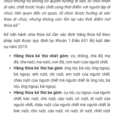
chúc nhưng họ không có quyền hưởng di sản, từ chối nhận
di sản, chết trước hoặc chết cùng thời điểm với người lập di
chúc; liên quan đến cơ quan, tổ chức được hưởng di sản
theo di chúc, nhưng không còn tồn tại vào thời điểm mở
thừa kế.”
Để tiến hành chia thừa kế cần xác định hàng thừa kế theo
pháp luật được quy định tại Khoản 1 Điều 651 Bộ luật dân
sự năm 2015:
Hàng thừa kế thứ nhất gồm:
vợ, chồng, cha đẻ, mẹ
đẻ, cha nuôi, mẹ nuôi, con đẻ, con nuôi của người chết;
Hàng thừa kế thứ hai gồm
: ông nội, bà nội, ông ngoại,
bà ngoại, anh ruột, chị ruột, em ruột của người chết;
cháu ruột của người chết mà người chết là ông nội, bà
nội, ông ngoại, bà ngoại;
Hàng thừa kế thứ ba gồm
: cụ nội, cụ ngoại của người
chết; bác ruột, chú ruột, cậu ruột, cô ruột, dì ruột của
người chết; cháu ruột của người chết mà người chết là
bác ruột, chú ruột, cậu ruột, cô ruột, dì ruột; chắt ruột