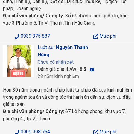
đình, Hình sự, Dân sự, Đất đai, Di chúc-Thừa kế, Hộ tịch- Tư
pháp, Doanh nghiệ...
Địa chỉ văn phòng/ Công ty:
Số 69 đường ngô quốc trị, khu
vực 3 Phường 5, Tp Vị Thanh ,Tỉnh Hậu Giang
0939 375 887
Mức phí
Luật sư:
Nguyễn Thanh
Hùng
Chưa có nhận xét
Đánh giá của iLAW:
8.5
28 năm kinh nghiệm
Hơn 30 năm trong ngành pháp luật tư pháp đã qua kinh nghiệm
trong ngành tòa án và công tác thi hành án dân sự, dịch vụ đấu
giá tài sản
Địa chỉ văn phòng/ Công ty:
67 Lê hồng phong, khu vực 7,
phường 4 , Tp Vị Thanh
0909 998 754
Mức phí