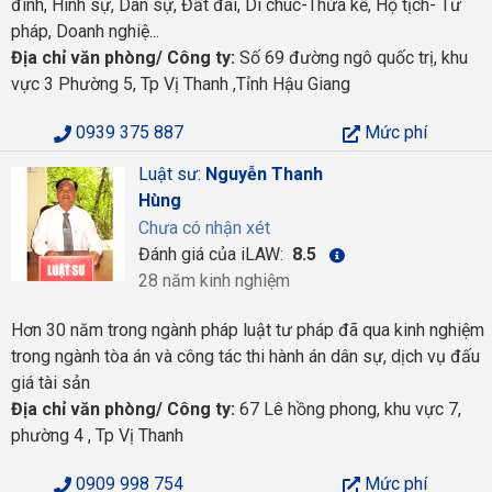
đình, Hình sự, Dân sự, Đất đai, Di chúc-Thừa kế, Hộ tịch- Tư
pháp, Doanh nghiệ...
Địa chỉ văn phòng/ Công ty:
Số 69 đường ngô quốc trị, khu
vực 3 Phường 5, Tp Vị Thanh ,Tỉnh Hậu Giang
0939 375 887
Mức phí
Luật sư:
Nguyễn Thanh
Hùng
Chưa có nhận xét
Đánh giá của iLAW:
8.5
28 năm kinh nghiệm
Hơn 30 năm trong ngành pháp luật tư pháp đã qua kinh nghiệm
trong ngành tòa án và công tác thi hành án dân sự, dịch vụ đấu
giá tài sản
Địa chỉ văn phòng/ Công ty:
67 Lê hồng phong, khu vực 7,
phường 4 , Tp Vị Thanh
0909 998 754
Mức phí