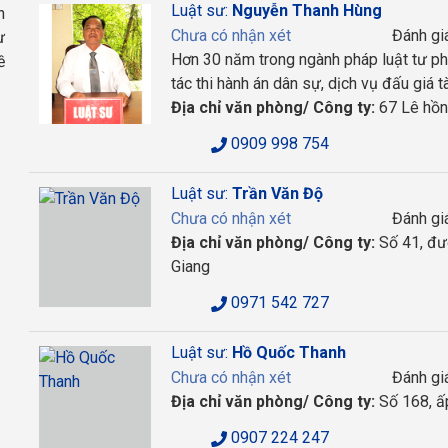
Luật sư:
Nguyễn Thanh Hùng
h
Chưa có nhận xét
Đánh gi
ư
Hơn 30 năm trong ngành pháp luật tư ph
ề
tác thi hành án dân sự, dịch vụ đấu giá t
Địa chỉ văn phòng/ Công ty:
67 Lê hồng
0909 998 754
Luật sư:
Trần Văn Độ
Chưa có nhận xét
Đánh gi
Địa chỉ văn phòng/ Công ty:
Số 41, đườ
Giang
0971 542 727
Luật sư:
Hồ Quốc Thanh
Chưa có nhận xét
Đánh gi
Địa chỉ văn phòng/ Công ty:
Số 168, ấp
0907 224 247