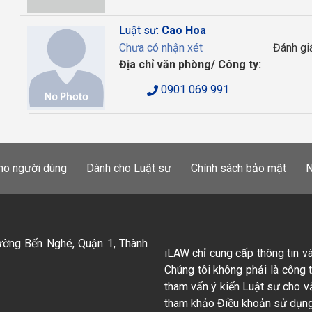
Luật sư:
Cao Hoa
Chưa có nhận xét
Đánh gi
Địa chỉ văn phòng/ Công ty:
0901 069 991
ho người dùng
Dành cho Luật sư
Chính sách bảo mật
N
ường Bến Nghé, Quận 1, Thành
iLAW chỉ cung cấp thông tin v
Chúng tôi không phải là công 
tham vấn ý kiến Luật sư cho v
tham khảo Điều khoản sử dụng