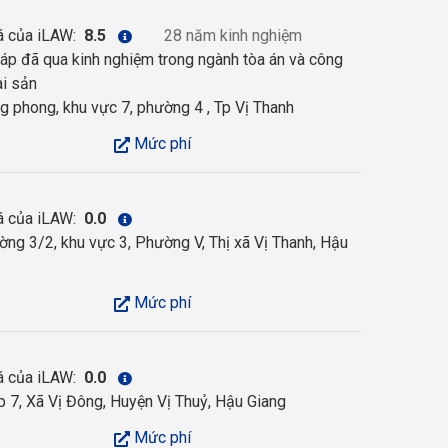
á của iLAW:
8.5
28 năm kinh nghiệm
áp đã qua kinh nghiệm trong ngành tòa án và công
ài sản
 phong, khu vực 7, phường 4 , Tp Vị Thanh
Mức phí
á của iLAW:
0.0
ng 3/2, khu vực 3, Phường V, Thị xã Vị Thanh, Hậu
Mức phí
á của iLAW:
0.0
 7, Xã Vị Đông, Huyện Vị Thuỷ, Hậu Giang
Mức phí