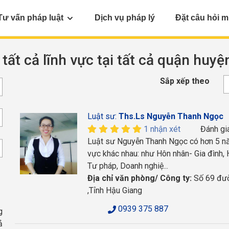
Tư vấn pháp luật
Dịch vụ pháp lý
Đặt câu hỏi m
 tất cả lĩnh vực tại tất cả quận huy
Sắp xếp theo
Luật sư:
Ths.Ls Nguyễn Thanh Ngọc
1 nhận xét
Đánh gi
Luật sư Nguyễn Thanh Ngọc có hơn 5 năm
vực khác nhau: như Hôn nhân- Gia đình, H
Tư pháp, Doanh nghiệ...
Địa chỉ văn phòng/ Công ty:
Số 69 đườn
,Tỉnh Hậu Giang
0939 375 887
g
ả