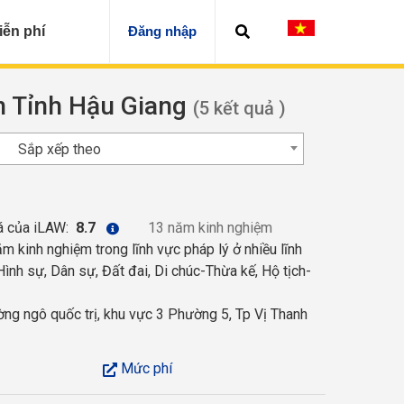
iễn phí
Đăng nhập
ện Tỉnh Hậu Giang
(5 kết quả )
Sắp xếp theo
á của iLAW:
8.7
13 năm kinh nghiệm
 kinh nghiệm trong lĩnh vực pháp lý ở nhiều lĩnh
ình sự, Dân sự, Đất đai, Di chúc-Thừa kế, Hộ tịch-
g ngô quốc trị, khu vực 3 Phường 5, Tp Vị Thanh
Mức phí