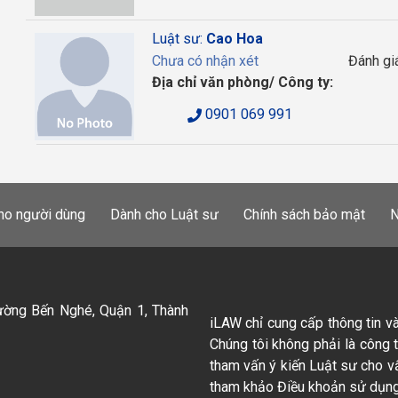
Luật sư:
Cao Hoa
Chưa có nhận xét
Đánh gi
Địa chỉ văn phòng/ Công ty:
0901 069 991
ho người dùng
Dành cho Luật sư
Chính sách bảo mật
N
ường Bến Nghé, Quận 1, Thành
iLAW chỉ cung cấp thông tin v
Chúng tôi không phải là công 
tham vấn ý kiến Luật sư cho v
tham khảo Điều khoản sử dụng