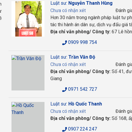
Luật sư:
Nguyễn Thanh Hùng
h
Chưa có nhận xét
Đánh gi
ư
Hơn 30 năm trong ngành pháp luật tư ph
ề
tác thi hành án dân sự, dịch vụ đấu giá t
Địa chỉ văn phòng/ Công ty:
67 Lê hồng
0909 998 754
Luật sư:
Trần Văn Độ
Chưa có nhận xét
Đánh gi
Địa chỉ văn phòng/ Công ty:
Số 41, đườ
Giang
0971 542 727
Luật sư:
Hồ Quốc Thanh
Chưa có nhận xét
Đánh gi
Địa chỉ văn phòng/ Công ty:
Số 168, ấp
0907 224 247