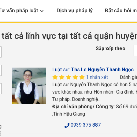
Tư vấn pháp luật
Dịch vụ pháp lý
Đặt câu hỏi m
 tất cả lĩnh vực tại tất cả quận huy
Sắp xếp theo
Luật sư:
Ths.Ls Nguyễn Thanh Ngọc
1 nhận xét
Đánh gi
Luật sư Nguyễn Thanh Ngọc có hơn 5 năm
vực khác nhau: như Hôn nhân- Gia đình, H
Tư pháp, Doanh nghiệ...
Địa chỉ văn phòng/ Công ty:
Số 69 đườn
,Tỉnh Hậu Giang
0939 375 887
g
ả