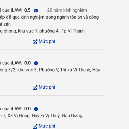
á của iLAW:
8.5
28 năm kinh nghiệm
áp đã qua kinh nghiệm trong ngành tòa án và công
ài sản
 phong, khu vực 7, phường 4 , Tp Vị Thanh
Mức phí
á của iLAW:
0.0
ng 3/2, khu vực 3, Phường V, Thị xã Vị Thanh, Hậu
Mức phí
á của iLAW:
0.0
 7, Xã Vị Đông, Huyện Vị Thuỷ, Hậu Giang
Mức phí