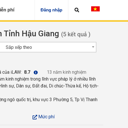
iễn phí
Đăng nhập
ện Tỉnh Hậu Giang
(5 kết quả )
Sắp xếp theo
á của iLAW:
8.7
13 năm kinh nghiệm
 kinh nghiệm trong lĩnh vực pháp lý ở nhiều lĩnh
ình sự, Dân sự, Đất đai, Di chúc-Thừa kế, Hộ tịch-
g ngô quốc trị, khu vực 3 Phường 5, Tp Vị Thanh
Mức phí