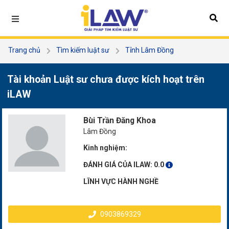
Trang chủ
Tìm kiếm luật sư
Tỉnh Lâm Đồng
Bùi Trần Đăng Khoa
Tài khoản Luật sư chưa được kích hoạt trên
iLAW
Bùi Trần Đăng Khoa
Lâm Đồng
Kinh nghiệm:
ĐÁNH GIÁ CỦA ILAW:
0.0
LĨNH VỰC HÀNH NGHỀ
0903869329