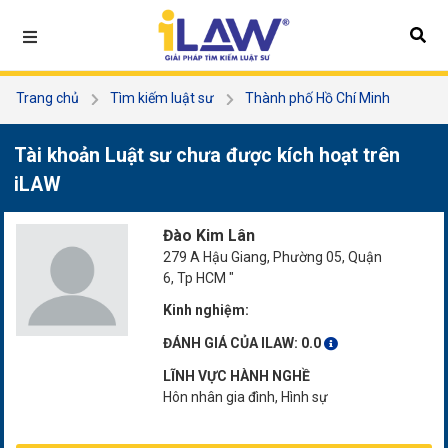
Trang chủ
Tìm kiếm luật sư
Thành phố Hồ Chí Minh
Quận 6
Đào Kim Lân
Tài khoản Luật sư chưa được kích hoạt trên
iLAW
Đào Kim Lân
279 A Hậu Giang, Phường 05, Quận
6, Tp HCM "
Kinh nghiệm:
ĐÁNH GIÁ CỦA ILAW:
0.0
LĨNH VỰC HÀNH NGHỀ
Hôn nhân gia đình, Hình sự