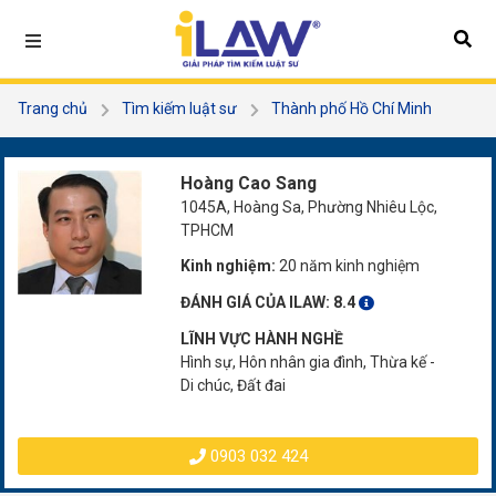
Trang chủ
Tìm kiếm luật sư
Thành phố Hồ Chí Minh
Quận 3
Hoàng Cao Sang
Hoàng Cao Sang
1045A, Hoàng Sa, Phường Nhiêu Lộc,
TPHCM
Kinh nghiệm:
20 năm kinh nghiệm
ĐÁNH GIÁ CỦA ILAW:
8.4
LĨNH VỰC HÀNH NGHỀ
Hình sự, Hôn nhân gia đình, Thừa kế -
Di chúc, Đất đai
0903 032 424