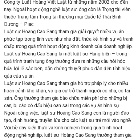
Công ty Luật Hoàng Việt Luật từ những năm 2002 cho đến
nay. Ngoài hoạt động nghề luật sư, ông còn là Trọng tài viên
thuộc Trung tâm Trọng tài thương mại Quốc tế Thái Bình
Dương – Piac.
Luật sư Hoàng Cao Sang tham gia giải quyết nhiều vụ án
phức tạp trong lĩnh vực như nhà đất, thừa kế, hình sự và tranh
chấp trong quá trình hoạt động kinh doanh của doanh nghiệp.
Luật sư Hoàng Cao Sang là một luật sư Hùng biện – trong
quá trình tranh tụng ông thường đưa ra những câu hỏi hóc
búa, lời lẽ sắc bén, dẫn chứng thuyết phục dẫn đến tính hiệu
qủa của vụ án.
Luật sư Hoàng Cao Sang tham gia hỗ trợ pháp lý cho nhiều
hoàn cảnh khó khăn, vô gia cư trở thành người có nhà, có tài
sản. Ông thường tham gia bào chữa miễn phí cho những bị
can, bị cáo có dấu hiệu oan sai trong các vụ án hình sự.
Ngoài công việc, luật sư Hoàng Cao Sang còn là người đào
tạo, định hướng, truyền lửa cho các luật sư trẻ mới vào nghề.
Với bề dày kiến thức và kinh nghiệm trong quá trình hoạt
động nghề nghiệp, luật sư Hoàng Cao Sang thường tham gia