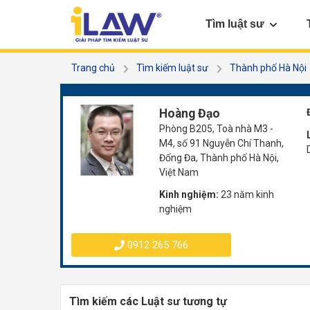
Tìm luật sư
Trang chủ
Tìm kiếm luật sư
Thành phố Hà Nội
Hoàng Đạo
Phòng B205, Toà nhà M3 -
M4, số 91 Nguyễn Chí Thanh,
Đống Đa, Thành phố Hà Nội,
Việt Nam
Kinh nghiệm:
23 năm kinh
nghiệm
0912 265 766
Tìm kiếm các Luật sư tương tự