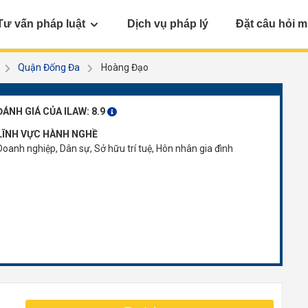
Tư vấn pháp luật
Dịch vụ pháp lý
Đặt câu hỏi m
Quận Đống Đa
Hoàng Đạo
ĐÁNH GIÁ CỦA ILAW:
8.9
LĨNH VỰC HÀNH NGHỀ
Doanh nghiệp, Dân sự, Sở hữu trí tuệ, Hôn nhân gia đình