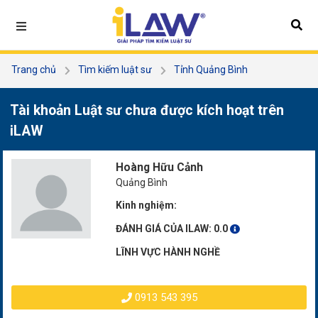
Trang chủ
Tìm kiếm luật sư
Tỉnh Quảng Bình
Hoàng Hữu Cảnh
Tài khoản Luật sư chưa được kích hoạt trên
iLAW
Hoàng Hữu Cảnh
Quảng Bình
Kinh nghiệm:
ĐÁNH GIÁ CỦA ILAW:
0.0
LĨNH VỰC HÀNH NGHỀ
0913 543 395