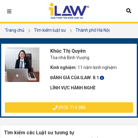
Trang chủ
Tìm kiếm luật sư
Thành phố Hà Nội
Quận Hà Đông
Khúc Thị Quyên
Khúc Thị Quyên
Tòa nhà Bình Vượng
Kinh nghiệm:
11 năm kinh nghiệm
ĐÁNH GIÁ CỦA ILAW:
8.1
LĨNH VỰC HÀNH NGHỀ
0976 714 386
Tìm kiếm các Luật sư tương tự