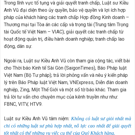
Trong lĩnh vực tố tụng và giải quyết tranh chấp, Luật sư Kiều
Anh Vũ đại diện theo ủy quyền, bảo vệ quyền và lợi ích hợp
pháp của khách hàng các tranh chấp Hợp đồng Kinh doanh –
Thương mại tại Tòa án các cấp và trọng tài (Trung tâm Trọng
tài Quốc tế Việt Nam – VIAC); giải quyết các tranh chấp từ
hoạt động quản trị, điều hành doanh nghiệp; tranh chấp lao
động, dân sự.
Ngoài ra, Luật sư Kiều Anh Vũ còn tham gia cộng tác, viết bài
cho Thời báo Kinh tế Sài Gòn (SaigonTimes), Báo Pháp luật
Việt Nam (Bộ Tư pháp); trả lời phỏng vấn và nêu ý kiến pháp
lý trên Báo Pháp luật Việt Nam, VNExpress, Diễn đàn doanh
nghiệp, Zing, Một Thế Giới và một số tờ báo khác. Tham gia
trả lời tư vấn cho chuyên mục của kênh truyền như như:
FBNC, VITV, HTV9.
Luật sư Kiều Anh Vũ tâm niệm:
Không có luật sư giỏi nhất mà
chỉ có những luật sư phù hợp nhất, nỗ lực cao nhất để giải quyết
tốt nhất có thể những vụ việc cụ thể của Quý Khách hàng.