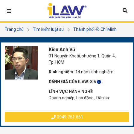
Trang chủ
Tìm kiếm luật sư
Thành phố Hồ Chí Minh
Quận 4
Kiều Anh Vũ
Kiều Anh Vũ
31 Nguyễn Khoái, phường 1, Quận 4,
Tp. HCM
Kinh nghiệm:
14 năm kinh nghiệm
ĐÁNH GIÁ CỦA ILAW:
8.5
LĨNH VỰC HÀNH NGHỀ
Doanh nghiệp, Lao động , Dân sự
0949 761 861