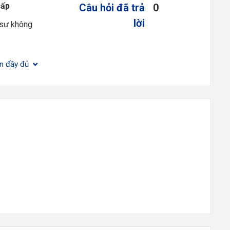
cấp
Câu hỏi đã trả
0
lời
 sư không
ện đầy đủ