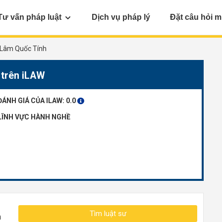
Tư vấn pháp luật
Dịch vụ pháp lý
Đặt câu hỏi m
Lâm Quốc Tính
 trên iLAW
ĐÁNH GIÁ CỦA ILAW:
0.0
LĨNH VỰC HÀNH NGHỀ
Tìm luật sư
n