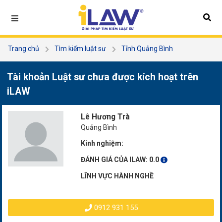
Trang chủ
Tìm kiếm luật sư
Tỉnh Quảng Bình
Lê Hương Trà
Tài khoản Luật sư chưa được kích hoạt trên
iLAW
Lê Hương Trà
Quảng Bình
Kinh nghiệm:
ĐÁNH GIÁ CỦA ILAW:
0.0
LĨNH VỰC HÀNH NGHỀ
0912 931 155