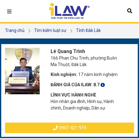
Trang chủ
Tìm kiếm luật sư
Tỉnh Đắk Lắk
Lê Quang Trình
Lê Quang Trình
166 Phan Chu Trinh, phường Buôn
Ma Thuột, Đăk Lăk
Kinh nghiệm:
17 năm kinh nghiệm
ĐÁNH GIÁ CỦA ILAW:
8.7
LĨNH VỰC HÀNH NGHỀ
Hôn nhân gia đình, Hình sự, Hành
chính, Doanh nghiệp, Dân sự
0907 421 919