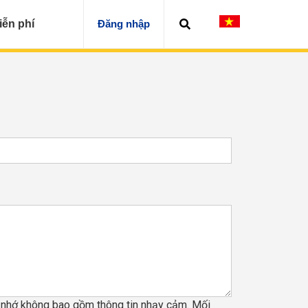
iễn phí
Đăng nhập
y nhớ không bao gồm thông tin nhạy cảm. Mối