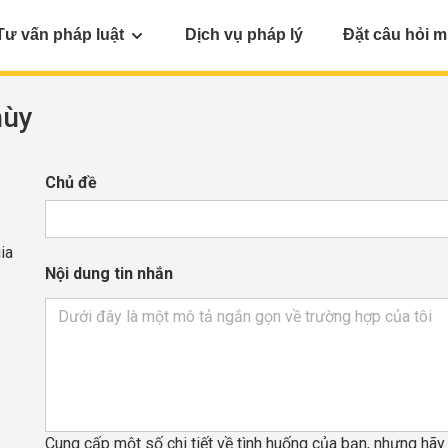
Tư vấn pháp luật
Dịch vụ pháp lý
Đặt câu hỏi m
hùy
Chủ đề
ia
Nội dung tin nhắn
Cung cấp một số chi tiết về tình huống của bạn, nhưng hã