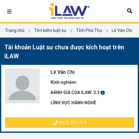
Trang chủ
Tìm kiếm luật sư
Tỉnh Phú Thọ
Lê Văn Chi
Tài khoản Luật sư chưa được kích hoạt trên
iLAW
Lê Văn Chi
Kinh nghiệm:
ĐÁNH GIÁ CỦA ILAW:
3.3
LĨNH VỰC HÀNH NGHỀ
0912 505 064