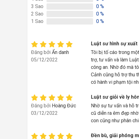
3
Sao
0
%
2
Sao
0
%
1
Sao
0
%
Luật sư hình sự xuất
Đăng bởi
Ẩn danh
Tôi bị tố cáo trong mộ
05/12/2022
trợ, tư vấn và làm Luậ
công an. Nhờ đó mà tôi 
Cảnh cũng hỗ trợ thu 
có hành vi phạm tội nh
Luật sư giỏi về ly hô
Đăng bởi
Hoàng Đức
Nhờ sự tư vấn và hỗ tr
03/12/2022
cũ diễn ra êm đẹp nhờ 
con cũng như phân chia
Đền bù, giải phóng 