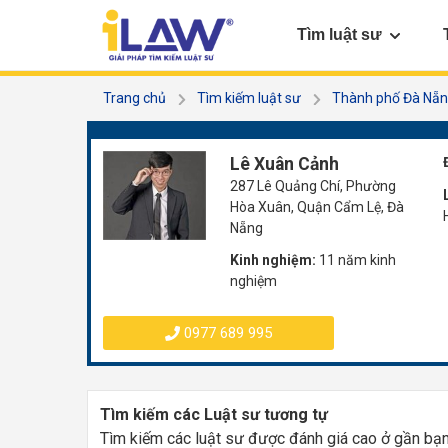
Tìm luật sư
Trang chủ
Tìm kiếm luật sư
Thành phố Đà Nẵ
Lê Xuân Cảnh
287 Lê Quảng Chí, Phường
Hòa Xuân, Quận Cẩm Lệ, Đà
Nẵng
Kinh nghiệm:
11 năm kinh
nghiệm
0977 689 995
Tìm kiếm các Luật sư tương tự
Tìm kiếm các luật sư được đánh giá cao ở gần bạ