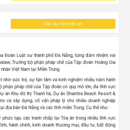
Đặt câu hỏi miễn phí
của Đoàn Luật sư thành phố Đà Nẵng, từng đảm nhiệm vai
nalaw, Trưởng bộ phận pháp chế của Tập đoàn Hoàng Gia
 nhân Việt Nam tại Miền Trung.
t nhờ sức trẻ, sự tận tâm và kinh nghiệm nhiều năm hành
bộ phận pháp chế của Tập đoàn có quy mô lớn, đa lĩnh vực
ự án Khu đô thị Thanh hà, Dự án Shantira Beach Resort &
sino và xây dựng; cố vấn pháp lý cho nhiều doanh nghiệp
ại địa bàn Đà Nẵng và các tỉnh miền Trung. Cụ thể như :
ý phức tạp, các tranh chấp tại Tòa án trong nhiều lĩnh vực
đình, hành chính, kinh doanh thương mại, đầu tư, bất động