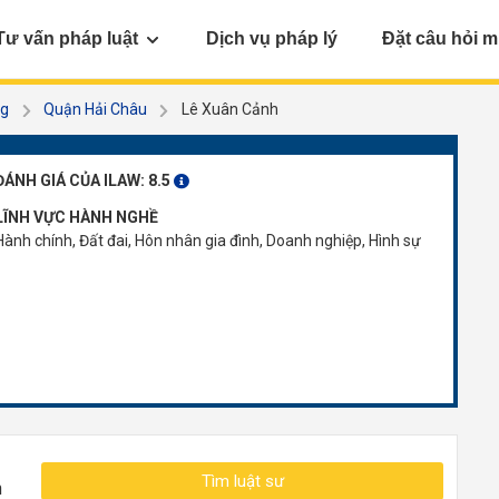
Tư vấn pháp luật
Dịch vụ pháp lý
Đặt câu hỏi m
ng
Quận Hải Châu
Lê Xuân Cảnh
ĐÁNH GIÁ CỦA ILAW:
8.5
LĨNH VỰC HÀNH NGHỀ
Hành chính, Đất đai, Hôn nhân gia đình, Doanh nghiệp, Hình sự
Tìm luật sư
n