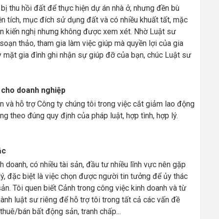
n bị thu hồi đất để thực hiện dự án nhà ở, nhưng đền bù
n tích, mục đích sử dụng đất và có nhiều khuất tất, mặc
lần kiến nghị nhưng không được xem xét. Nhờ Luật sư
 soạn thảo, tham gia làm việc giúp mà quyền lợi của gia
y mặt gia đình ghi nhận sự giúp đỡ của bạn, chúc Luật sư
g cho doanh nghiệp
 và hỗ trợ Công ty chúng tôi trong việc cắt giảm lao động
g theo đúng quy định của pháp luật, hợp tình, hợp lý.
ắc
nh doanh, có nhiều tài sản, đầu tư nhiều lĩnh vực nên gặp
lý, đặc biệt là việc chọn được người tin tưởng để ủy thác
 sản. Tôi quen biết Cảnh trong công việc kinh doanh và từ
ành luật sư riêng để hỗ trợ tôi trong tất cả các vấn đề
 thuê/bán bất động sản, tranh chấp...