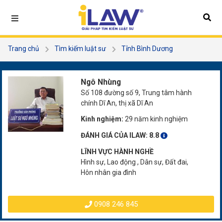
Trang chủ
Tìm kiếm luật sư
Tỉnh Bình Dương
Ngô Nhùng
Ngô Nhùng
Số 108 đường số 9, Trung tâm hành
chính Dĩ An, thị xã Dĩ An
Kinh nghiệm:
29 năm kinh nghiệm
ĐÁNH GIÁ CỦA ILAW:
8.8
LĨNH VỰC HÀNH NGHỀ
Hình sự, Lao động , Dân sự, Đất đai,
Hôn nhân gia đình
0908 246 845