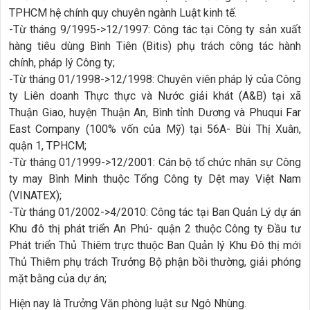
TPHCM hệ chính quy chuyên ngành Luật kinh tế.
-Từ tháng 9/1995->12/1997: Công tác tại Công ty sản xuất
hàng tiêu dùng Bình Tiên (Bitis) phụ trách công tác hành
chính, pháp lý Công ty;
-Từ tháng 01/1998->12/1998: Chuyên viên pháp lý của Công
ty Liên doanh Thực thực và Nước giải khát (A&B) tại xã
Thuận Giao, huyện Thuận An, Bình tỉnh Dương và Phuqui Far
East Company (100% vốn của Mỹ) tại 56A- Bùi Thị Xuân,
quận 1, TPHCM;
-Từ tháng 01/1999->12/2001: Cán bộ tổ chức nhân sự Công
ty may Bình Minh thuộc Tổng Công ty Dệt may Việt Nam
(VINATEX);
-Từ tháng 01/2002->4/2010: Công tác tại Ban Quản Lý dự án
Khu đô thị phát triển An Phú- quận 2 thuộc Công ty Đầu tư
Phát triển Thủ Thiêm trực thuộc Ban Quản lý Khu Đô thị mới
Thủ Thiêm phụ trách Trưởng Bộ phận bồi thường, giải phóng
mặt bằng của dự án;
Hiện nay là Trưởng Văn phòng luật sư Ngô Nhùng.