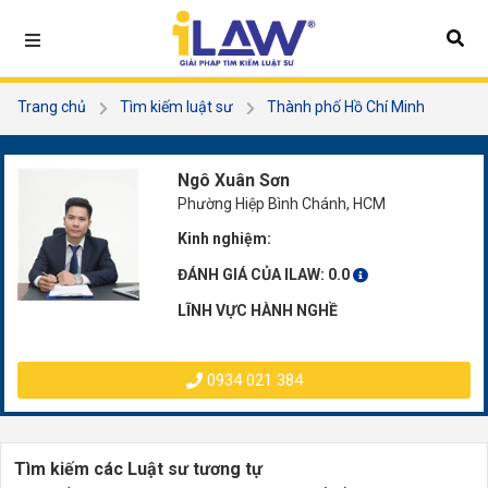
Trang chủ
Tìm kiếm luật sư
Thành phố Hồ Chí Minh
Huyện Bình Chánh
Ngô Xuân Sơn
Ngô Xuân Sơn
Phường Hiệp Bình Chánh, HCM
Kinh nghiệm:
ĐÁNH GIÁ CỦA ILAW:
0.0
LĨNH VỰC HÀNH NGHỀ
0934 021 384
Tìm kiếm các Luật sư tương tự