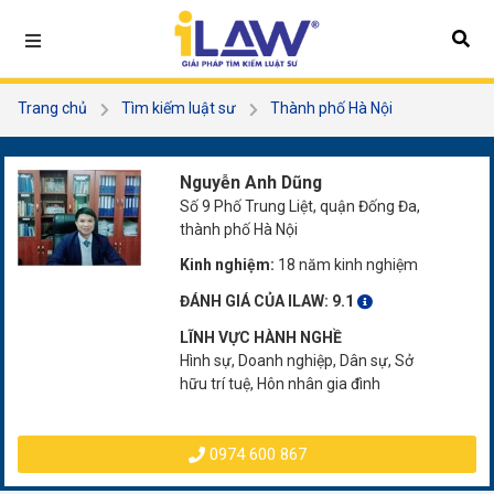
Trang chủ
Tìm kiếm luật sư
Thành phố Hà Nội
Quận Đống Đa
Nguyễn Anh Dũng
Nguyễn Anh Dũng
Số 9 Phố Trung Liệt, quận Đống Đa,
thành phố Hà Nội
Kinh nghiệm:
18 năm kinh nghiệm
ĐÁNH GIÁ CỦA ILAW:
9.1
LĨNH VỰC HÀNH NGHỀ
Hình sự, Doanh nghiệp, Dân sự, Sở
hữu trí tuệ, Hôn nhân gia đình
0974 600 867