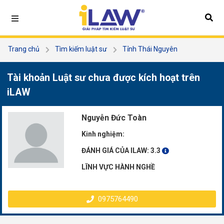
Trang chủ
Tìm kiếm luật sư
Tỉnh Thái Nguyên
Nguyễn Đức Toàn
Tài khoản Luật sư chưa được kích hoạt trên
iLAW
Nguyễn Đức Toàn
Kinh nghiệm:
ĐÁNH GIÁ CỦA ILAW:
3.3
LĨNH VỰC HÀNH NGHỀ
0975764490