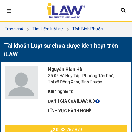
Trang chủ
Tìm kiếm luật sư
Tỉnh Bình Phước
Nguyễn Hiền Hà
Tài khoản Luật sư chưa được kích hoạt trên
iLAW
Nguyễn Hiền Hà
Số 02 Hà Huy Tập, Phường Tân Phú,
Thị xã Đồng Xoài, Bình Phước
Kinh nghiệm:
ĐÁNH GIÁ CỦA ILAW:
0.0
LĨNH VỰC HÀNH NGHỀ
0983 267 879