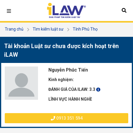
Trang chủ
Tìm kiếm luật sư
Tỉnh Phú Thọ
Nguyễn Phúc Tiến
Tài khoản Luật sư chưa được kích hoạt trên
iLAW
Nguyễn Phúc Tiến
Kinh nghiệm:
ĐÁNH GIÁ CỦA ILAW:
3.3
LĨNH VỰC HÀNH NGHỀ
0913 351 594