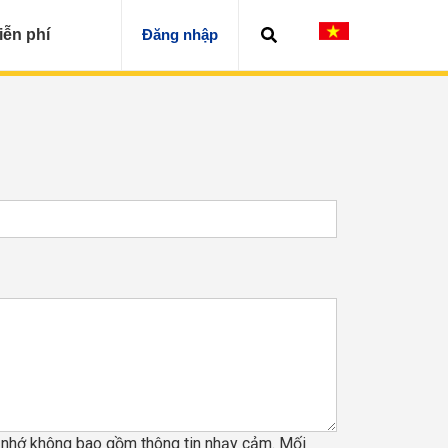
iễn phí
Đăng nhập
y nhớ không bao gồm thông tin nhạy cảm. Mối