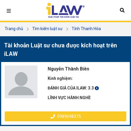
Trang chủ
Tìm kiếm luật sư
Tỉnh Thanh Hóa
Nguyễn Thành Biên
Tài khoản Luật sư chưa được kích hoạt trên
iLAW
Nguyễn Thành Biên
Kinh nghiệm:
ĐÁNH GIÁ CỦA ILAW:
3.3
LĨNH VỰC HÀNH NGHỀ
0989698375