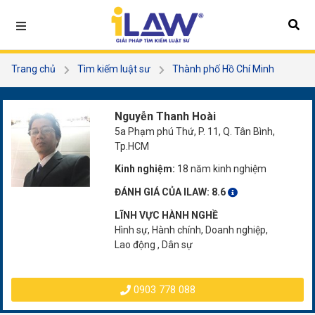
Trang chủ
Tìm kiếm luật sư
Thành phố Hồ Chí Minh
Quận Tân Bình
Nguyễn Thanh Hoài
Nguyễn Thanh Hoài
5a Phạm phú Thứ, P. 11, Q. Tân Bình,
Tp.HCM
Kinh nghiệm:
18 năm kinh nghiệm
ĐÁNH GIÁ CỦA ILAW:
8.6
LĨNH VỰC HÀNH NGHỀ
Hình sự, Hành chính, Doanh nghiệp,
Lao động , Dân sự
0903 778 088