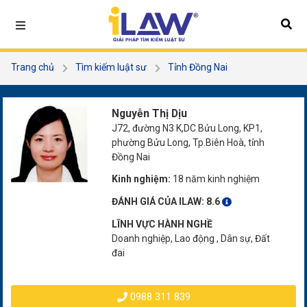
Trang chủ
Tìm kiếm luật sư
Tỉnh Đồng Nai
Nguyễn Thị Dịu
Nguyễn Thị Dịu
J72, đường N3 K,DC Bửu Long, KP1,
phường Bửu Long, Tp.Biên Hoà, tỉnh
Đồng Nai
Kinh nghiệm:
18 năm kinh nghiệm
ĐÁNH GIÁ CỦA ILAW:
8.6
LĨNH VỰC HÀNH NGHỀ
Doanh nghiệp, Lao động , Dân sự, Đất
đai
0988 311 839