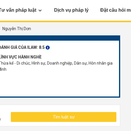
Tư vấn pháp luật
Dịch vụ pháp lý
Đặt câu hỏi m
Nguyễn Thị Dơn
ĐÁNH GIÁ CỦA ILAW:
8.5
LĨNH VỰC HÀNH NGHỀ
Thừa kế - Di chúc, Hình sự, Doanh nghiệp, Dân sự, Hôn nhân gia
đình
Tìm luật sư
n