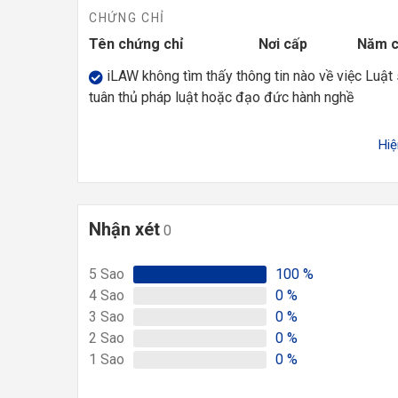
CHỨNG CHỈ
Tên chứng chỉ
Nơi cấp
Năm 
iLAW không tìm thấy thông tin nào về việc Luật
tuân thủ pháp luật hoặc đạo đức hành nghề
Hi
Nhận xét
0
5
Sao
100
%
4
Sao
0
%
3
Sao
0
%
2
Sao
0
%
1
Sao
0
%