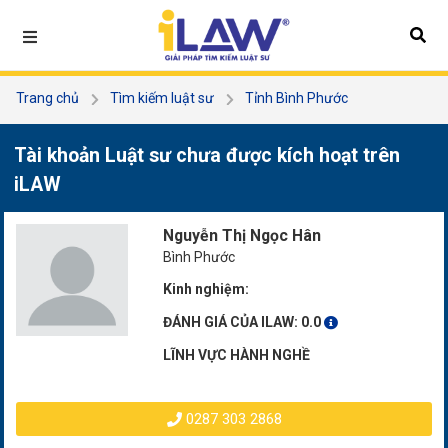
Trang chủ
Tìm kiếm luật sư
Tỉnh Bình Phước
Nguyễn Thị Ngọc Hân
Tài khoản Luật sư chưa được kích hoạt trên
iLAW
Nguyễn Thị Ngọc Hân
Bình Phước
Kinh nghiệm:
ĐÁNH GIÁ CỦA ILAW:
0.0
LĨNH VỰC HÀNH NGHỀ
0287 303 2868