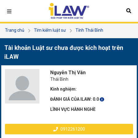
Trang chủ
Tìm kiếm luật sư
Tỉnh Thái Bình
Nguyễn Thị Vân
Tài khoản Luật sư chưa được kích hoạt trên
iLAW
Nguyễn Thị Vân
Thái Bình
Kinh nghiệm:
ĐÁNH GIÁ CỦA ILAW:
0.0
LĨNH VỰC HÀNH NGHỀ
0912261200