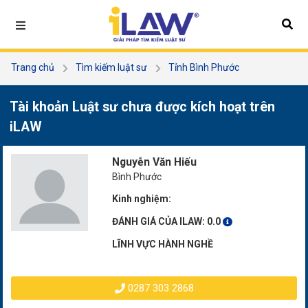
Trang chủ
Tìm kiếm luật sư
Tỉnh Bình Phước
Nguyễn Văn Hiếu
Tài khoản Luật sư chưa được kích hoạt trên
iLAW
Nguyễn Văn Hiếu
Bình Phước
Kinh nghiệm:
ĐÁNH GIÁ CỦA ILAW:
0.0
LĨNH VỰC HÀNH NGHỀ
0287 303 2868