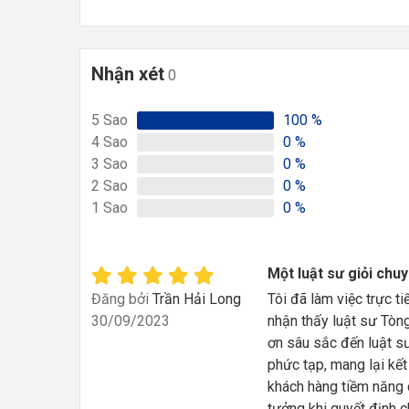
Nhận xét
0
5
Sao
100
%
4
Sao
0
%
3
Sao
0
%
2
Sao
0
%
1
Sao
0
%
Một luật sư giỏi chu
Đăng bởi
Trần Hải Long
Tôi đã làm việc trực ti
30/09/2023
nhận thấy luật sư Tòng 
ơn sâu sắc đến luật sư
phức tạp, mang lại kế
khách hàng tiềm năng c
tưởng khi quyết định 