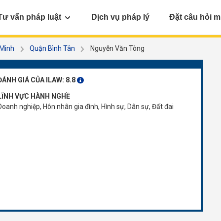
Tư vấn pháp luật
Dịch vụ pháp lý
Đặt câu hỏi m
 Minh
Quận Bình Tân
Nguyễn Văn Tòng
ĐÁNH GIÁ CỦA ILAW:
8.8
LĨNH VỰC HÀNH NGHỀ
Doanh nghiệp, Hôn nhân gia đình, Hình sự, Dân sự, Đất đai