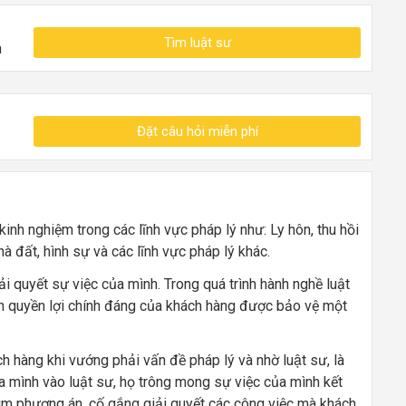
Tìm luật sư
n
Đặt câu hỏi miễn phí
nh nghiệm trong các lĩnh vực pháp lý như: Ly hôn, thu hồi
hà đất, hình sự và các lĩnh vực pháp lý khác.
ải quyết sự việc của mình. Trong quá trình hành nghề luật
n quyền lợi chính đáng của khách hàng được bảo vệ một
ch hàng khi vướng phải vấn đề pháp lý và nhờ luật sư, là
a mình vào luật sư, họ trông mong sự việc của mình kết
ôn tìm phương án, cố gắng giải quyết các công việc mà khách