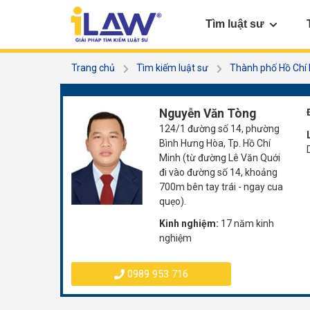
Tìm luật sư
Trang chủ
Tìm kiếm luật sư
Thành phố Hồ Chí
Nguyễn Văn Tòng
124/1 đường số 14, phường
Bình Hưng Hòa, Tp. Hồ Chí
Minh (từ đường Lê Văn Quới
đi vào đường số 14, khoảng
700m bên tay trái - ngay cua
quẹo).
Kinh nghiệm:
17 năm kinh
nghiệm
0989 953 716