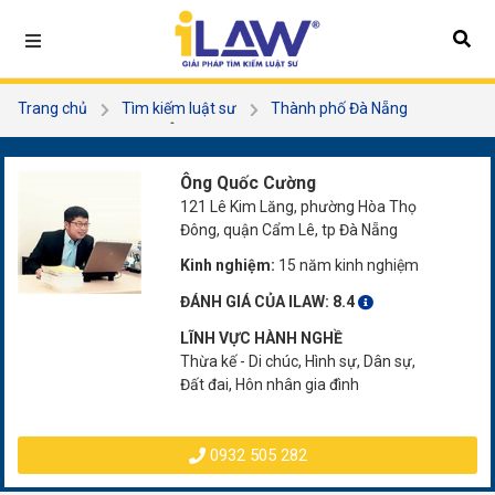
Trang chủ
Tìm kiếm luật sư
Thành phố Đà Nẵng
Quận Cẩm Lệ
Ông Quốc Cường
Ông Quốc Cường
121 Lê Kim Lăng, phường Hòa Thọ
Đông, quận Cẩm Lê, tp Đà Nẵng
Kinh nghiệm:
15 năm kinh nghiệm
ĐÁNH GIÁ CỦA ILAW:
8.4
LĨNH VỰC HÀNH NGHỀ
Thừa kế - Di chúc, Hình sự, Dân sự,
Đất đai, Hôn nhân gia đình
0932 505 282