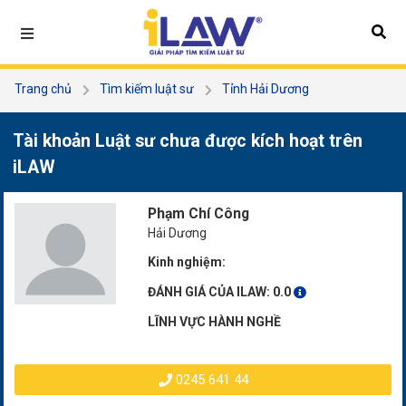
Trang chủ
Tìm kiếm luật sư
Tỉnh Hải Dương
Phạm Chí Công
Tài khoản Luật sư chưa được kích hoạt trên
iLAW
Phạm Chí Công
Hải Dương
Kinh nghiệm:
ĐÁNH GIÁ CỦA ILAW:
0.0
LĨNH VỰC HÀNH NGHỀ
0245 641 44