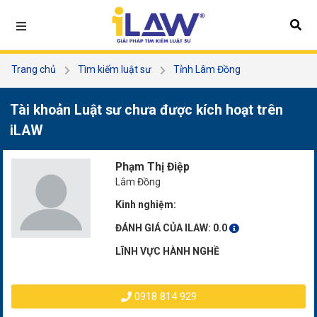
Trang chủ
Tìm kiếm luật sư
Tỉnh Lâm Đồng
Phạm Thị Điệp
Tài khoản Luật sư chưa được kích hoạt trên
iLAW
Phạm Thị Điệp
Lâm Đồng
Kinh nghiệm:
ĐÁNH GIÁ CỦA ILAW:
0.0
LĨNH VỰC HÀNH NGHỀ
0918 814 929