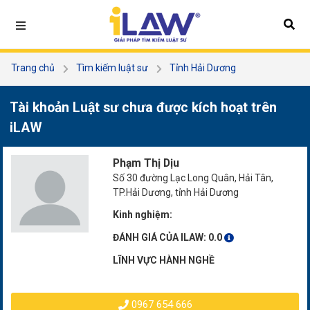
Trang chủ
Tìm kiếm luật sư
Tỉnh Hải Dương
Phạm Thị Dịu
Tài khoản Luật sư chưa được kích hoạt trên
iLAW
Phạm Thị Dịu
Số 30 đường Lạc Long Quân, Hải Tân,
TP.Hải Dương, tỉnh Hải Dương
Kinh nghiệm:
ĐÁNH GIÁ CỦA ILAW:
0.0
LĨNH VỰC HÀNH NGHỀ
0967 654 666