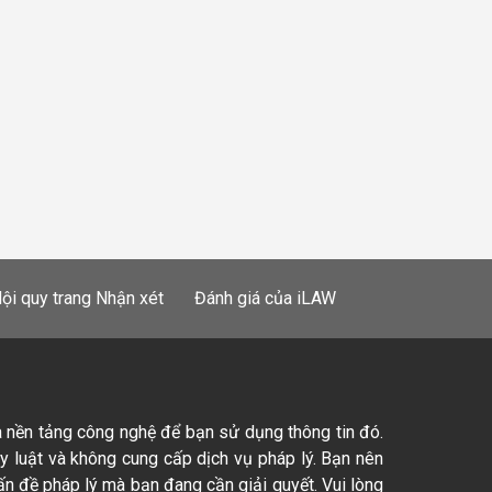
ội quy trang Nhận xét
Đánh giá của iLAW
à nền tảng công nghệ để bạn sử dụng thông tin đó.
ty luật và không cung cấp dịch vụ pháp lý. Bạn nên
ấn đề pháp lý mà bạn đang cần giải quyết. Vui lòng