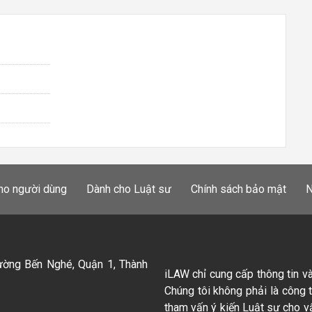
ho người dùng
Dành cho Luật sư
Chính sách bảo mật
N
ường Bến Nghé, Quận 1, Thành
iLAW chỉ cung cấp thông tin v
Chúng tôi không phải là công 
tham vấn ý kiến Luật sư cho v