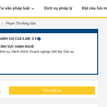
Tư vấn pháp luật
Dịch vụ pháp lý
Đặt câu hỏi m
Phạm Thị Hồng Vân
ĐÁNH GIÁ CỦA ILAW:
0.0
LĨNH VỰC HÀNH NGHỀ
Hình sự, Hành chính, Doanh nghiệp, Đất đai, Dân sự
Tìm luật sư
n