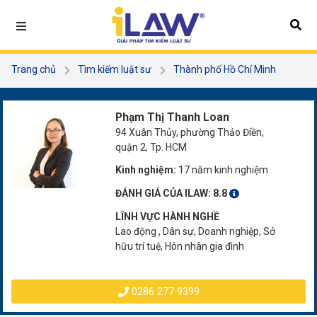
Trang chủ
Tìm kiếm luật sư
Thành phố Hồ Chí Minh
Quận 2
Phạm Thị Thanh Loan
Phạm Thị Thanh Loan
94 Xuân Thủy, phường Thảo Điền,
quận 2, Tp. HCM
Kinh nghiệm:
17 năm kinh nghiệm
ĐÁNH GIÁ CỦA ILAW:
8.8
LĨNH VỰC HÀNH NGHỀ
Lao động , Dân sự, Doanh nghiệp, Sở
hữu trí tuệ, Hôn nhân gia đình
0286 277 9399