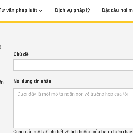
Tư vấn pháp luật
Dịch vụ pháp lý
Đặt câu hỏi m
)
Chủ đề
Nội dung tin nhắn
ân
Cung cấp một số chi tiết về tình huống của bạn, nhưng hã