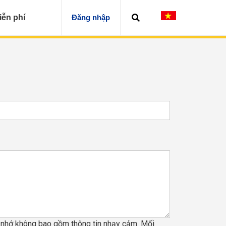
iễn phí
Đăng nhập
y nhớ không bao gồm thông tin nhạy cảm. Mối